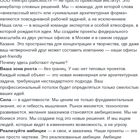
ООО «МетроТрансМост» — не просто проектный институт. Это
инкубатор сложных решений. Мы — команда, для которой слова
«внеклассный мост» или «уникальная архитектурная форма»
являются повседневной рабочей задачей, а не исключением.
Наша сила — в мощной команде экспертов и особой атмосфере, в
которой рождаются идеи. Мы создаём проекты федерального
масштаба из двух уютных офисов: в Москве и в самом сердце
Казани. Это пространства для концентрации и творчества, где даже
ваш четвероногий друг может составить компанию — наши офисы
pet-friendly
Почему здесь работают лучшие?
Ваша зона роста
— без границ. У нас нет типовых проектов.
Каждый новый объект — это новая инженерная или архитектурная
задача, требующая нестандартного подхода. Ваш
профессиональный потолок будет определяться только смелостью
ваших идей.
Сила
— в адаптивности. Мы ценим не только фундаментальные
знания, но и гибкость мышления. Рынок меняется, технологии
развиваются, желания заказчиков становятся амбициознее. Мы не
боимся этого. Мы создаем под это новые решения. И мы ищем
людей, которые видят в изменениях возможность, а не угрозу.
Реализуйте амбиции
— и свои, и заказчика. Наши проекты — это
не просто чертежи. Это реализованные амбиции. Амбиции