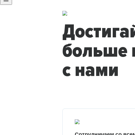
Достига
больше 
с нами
Сотрудничаем со все