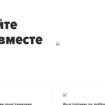
йте
вместе
ми участниками
Выступаем за добр