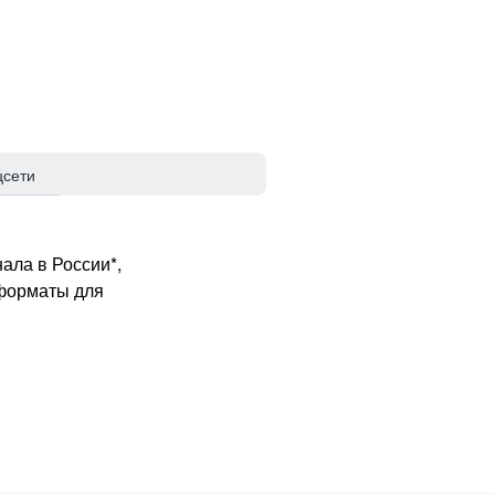
цсети
ала в России*,
 форматы для