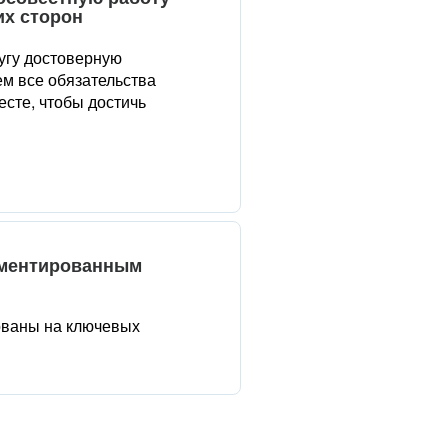
их сторон
угу достоверную
м все обязательства
сте, чтобы достичь
аментированным
ованы на ключевых