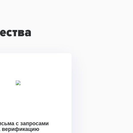
ества
исьма с запросами
а верификацию