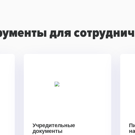
рументы для сотруднич
Учредительные
П
документы
н