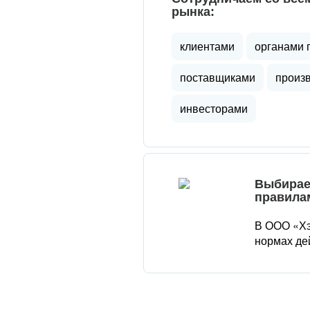
рынка:
клиентами
органами 
поставщиками
произ
инвесторами
Выбирае
правила
В ООО «Хэ
нормах де